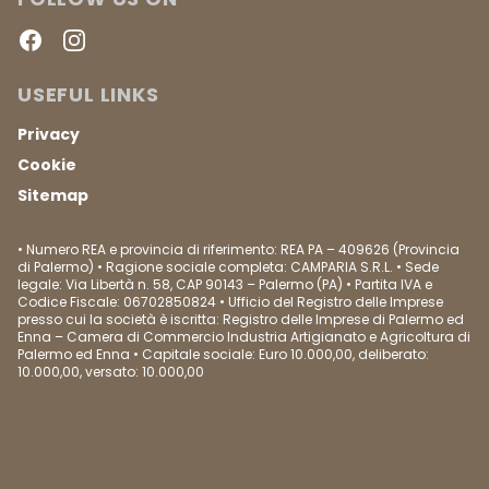
Facebook
Instagram
USEFUL LINKS
Privacy
Cookie
Sitemap
• Numero REA e provincia di riferimento: REA PA – 409626 (Provincia
di Palermo) • Ragione sociale completa: CAMPARIA S.R.L. • Sede
legale: Via Libertà n. 58, CAP 90143 – Palermo (PA) • Partita IVA e
Codice Fiscale: 06702850824 • Ufficio del Registro delle Imprese
presso cui la società è iscritta: Registro delle Imprese di Palermo ed
Enna – Camera di Commercio Industria Artigianato e Agricoltura di
Palermo ed Enna • Capitale sociale: Euro 10.000,00, deliberato:
10.000,00, versato: 10.000,00