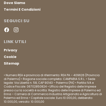
Dove Siamo
Termini E Condizioni
SEGUICI SU
Facebook
Instagram
LINK UTILI
Privacy
Cookie
Sitemap
• Numero REA e provincia di riferimento: REA PA – 409626 (Provincia
di Palermo) • Ragione sociale completa: CAMPARIA S.R.L. • Sede
legale: Via Libertà n. 58, CAP 90143 – Palermo (PA) • Partita IVA e
Codice Fiscale: 06702850824 • Ufficio del Registro delle Imprese
presso cui la società è iscritta: Registro delle Imprese di Palermo ed
Enna – Camera di Commercio Industria Artigianato e Agricoltura di
Palermo ed Enna • Capitale sociale: Euro 10.000,00, deliberato:
10.000,00, versato: 10.000,00