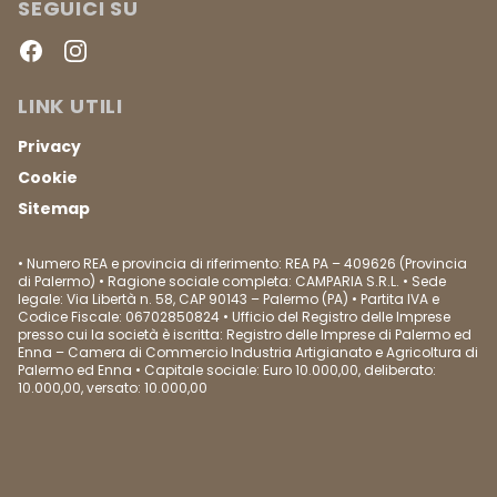
SEGUICI SU
Facebook
Instagram
LINK UTILI
Privacy
Cookie
Sitemap
• Numero REA e provincia di riferimento: REA PA – 409626 (Provincia
di Palermo) • Ragione sociale completa: CAMPARIA S.R.L. • Sede
legale: Via Libertà n. 58, CAP 90143 – Palermo (PA) • Partita IVA e
Codice Fiscale: 06702850824 • Ufficio del Registro delle Imprese
presso cui la società è iscritta: Registro delle Imprese di Palermo ed
Enna – Camera di Commercio Industria Artigianato e Agricoltura di
Palermo ed Enna • Capitale sociale: Euro 10.000,00, deliberato:
10.000,00, versato: 10.000,00